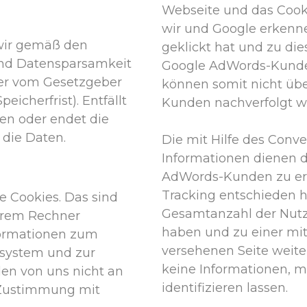
Webseite und das Cooki
wir und Google erkenne
wir gemäß den
geklickt hat und zu die
nd Datensparsamkeit
Google AdWords-Kunde 
oder vom Gesetzgeber
können somit nicht üb
eicherfrist). Entfällt
Kunden nachverfolgt w
en oder endet die
 die Daten.
Die mit Hilfe des Conv
Informationen dienen d
AdWords-Kunden zu erst
Tracking entschieden h
 Cookies. Das sind
Gesamtanzahl der Nutze
Ihrem Rechner
haben und zu einer mi
formationen zum
versehenen Seite weite
ssystem und zur
keine Informationen, m
en von uns nicht an
identifizieren lassen.
 Zustimmung mit