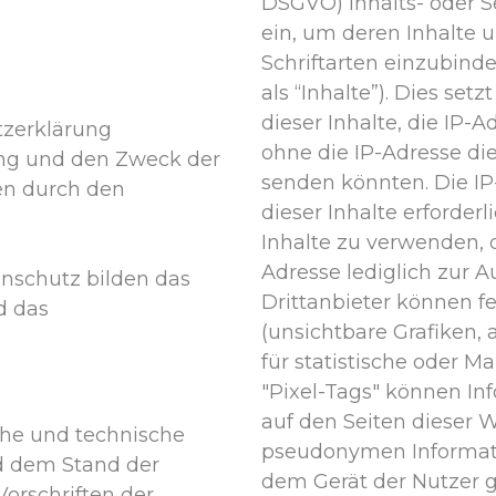
DSGVO) Inhalts- oder S
ein, um deren Inhalte u
Schriftarten einzubind
als “Inhalte”). Dies set
dieser Inhalte, die IP-
tzerklärung
ohne die IP-Adresse di
ang und den Zweck der
senden könnten. Die IP-
en durch den
dieser Inhalte erforder
Inhalte zu verwenden, d
Adresse lediglich zur A
nschutz bilden das
Drittanbieter können f
d das
(unsichtbare Grafiken,
für statistische oder 
"Pixel-Tags" können In
auf den Seiten dieser 
iche und technische
pseudonymen Informati
 dem Stand der
dem Gerät der Nutzer 
Vorschriften der