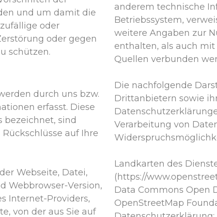
anderem technische I
den und um damit die
Betriebssystem, verwe
zufällige oder
weitere Angaben zur N
 Zerstörung oder gegen
enthalten, als auch mi
zu schützen.
Quellen verbunden we
Die nachfolgende Darst
 werden durch uns bzw.
Drittanbietern sowie ih
tionen erfasst. Diese
Datenschutzerklärunge
s bezeichnet, sind
Verarbeitung von Daten 
 Rückschlüsse auf Ihre
Widerspruchsmöglichkei
Landkarten des Dienst
er Webseite, Datei,
(https://www.openstree
d Webbrowser-Version,
Data Commons Open Da
 Internet-Providers,
OpenStreetMap Founda
e, von der aus Sie auf
Datenschutzerklärung: