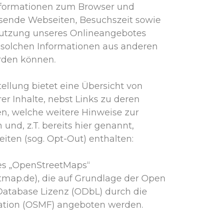
nformationen zum Browser und
isende Webseiten, Besuchszeit sowie
utzung unseres Onlineangebotes
t solchen Informationen aus anderen
rden können.
ellung bietet eine Übersicht von
rer Inhalte, nebst Links zu deren
n, welche weitere Hinweise zur
und, z.T. bereits hier genannt,
ten (sog. Opt-Out) enthalten:
es „OpenStreetMaps“
tmap.de), die auf Grundlage der Open
tabase Lizenz (ODbL) durch die
tion (OSMF) angeboten werden.