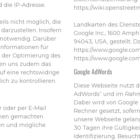
 die IP-Adresse.
https://wiki.openstreet
ils nicht möglich, die
Landkarten des Dienste
darzustellen. Insofern
Google Inc., 1600 Amph
 notwendig. Darüber
94043, USA, gestellt. 
nformationen für
https://www.google.com/
ei der Optimierung des
https://www.google.com/
ten uns zudem das
Google AdWords
auf eine rechtswidrige
ch zu kontrollieren.
Diese Webseite nutzt
AdWords“ und im Rahme
Dabei wird von Google
 oder per E-Mail
Rechner gesetzt, sofer
Ihnen gemachten
unsere Webseite gelang
en und mögliche
30 Tagen ihre Gültigke
Identifizierung. Besuc